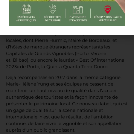
oenotouristique
déjà bien étoffée du Château de
Portets.
La cérémonie de remise des trophées s’est déroulée le
09 octobre 2023 dernier dans les locaux de la CCI de
Bordeaux Gironde en présence de personnalités
locales, dont Pierre Hurmic, Maire de Bordeaux, et
d’hôtes de marque étrangers représentants les
Capitales de Grands Vignobles (Porto, Vérone
et Bilbao), ou encore le lauréat « Best Of international
2023» de Porto, la Quinta Quanta Terra Douro.
Déjà récompensés en 2017 dans la même catégorie,
Marie-Hélène Yung et ses équipes ne cessent de
maintenir un haut niveau de qualité dans l’accueil
authentique des touristes et la façon innovante de
présenter le patrimoine local. Ce nouveau label, qui est
un gage de qualité sur la scène nationale et
internationale, n’est que le résultat de l’ambition
continue, de faire vivre le vignoble et son appellation
auprès d’un public grandissant.