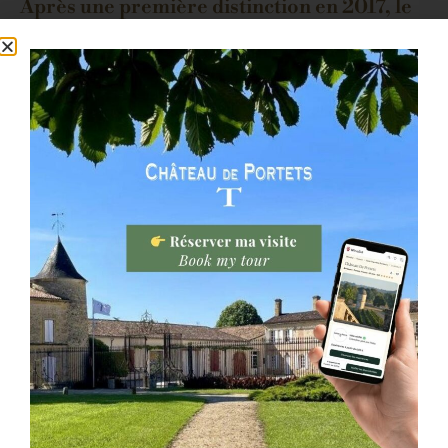
Après une première distinction en 2017, le
Château de Portets a été de nouveau élu
"Best of Wine Tourism" en 2024 dans la
catégorie "Architecture et paysages".
Idéalement situé en bord de Garonne, le Château de
Portets offre une combinaison optimale entre
Vignoble, Vin, Patrimoine & Fleuve.
Cet ancien château fort constitue un patrimoine
architectural unique avec un passé riche en anecdotes,
des Romains qui plantèrent les premiers pieds de
vigne à la venue de Napoléon en 1808. De nombreux
visiteurs poussent les portes du Château de Portets
pour découvrir cette histoire riche.
En outre, le Château de Portets promeut le slow
tourisme via une démarche engagée de tourisme bas
carbone avec son parcours « Un port sur la vigne », en
collaboration avec la Bulle Verte, elle aussi lauréate du
Best of Wine Tourism 2024. Une expérience
supplémentaire qui vient compléter
l’offre