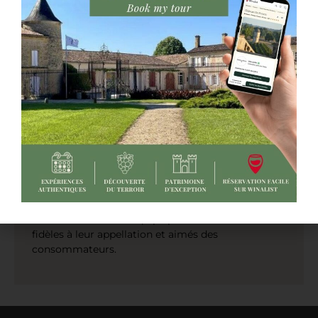
vendanges jusqu’à sa mise en bouteille.
Depuis le millésime 2012, en symbiose avec
l’œnologue Christian Sourdès, l’œnologue-conseil
Antoine Médeville
guide Marie-Hélène Yung-
Théron dans sa démarche qualitative pour
distinguer et assembler les meilleures cuves
dignes de porter le nom de «Château de Portets».
Cette association a permis aux vins du Château de
Portets d’être primés chaque année aux différents
concours agricoles des vins et reconnus dans le
Guide Hachette.
Nous sommes également fiers d’être désormais
«
Ambassadeur de Graves
« , la reconnaissance du
travail de toute une équipe pour créer des vins
fidèles à leur appellation et aimés des
consommateurs.