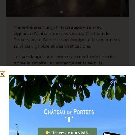
Marie-Hélène Yung-Théron supervise avec
vigilance l’élaboration des vins du Château de
Portets. Avec l’aide de
son équipe
, elle s’occupe du
suivi du vignoble et des vinifications.
Les vendanges sont principalement mécaniques.
Après la récolte, la vendange est triée puis
acheminée dans des cuves thermo-régulées. Le
domaine pratique la macération préfermentaire à
froid, principe qui consiste à conserver les moûts à
une température basse pendant plusieurs jours
afin de préserver et accentuer les arômes frais de
fruits rouges.
Soucieux de
préserver l’environnement
, le
Château de Portets est équipé d’une station
d’épuration qui traite les effluents provenant des
différentes opérations de la récolte, depuis les