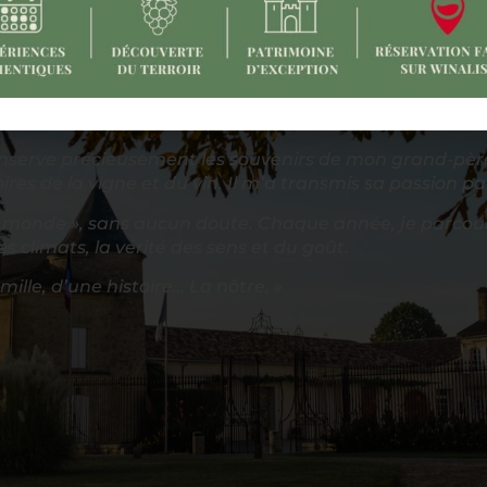
conserve précieusement les souvenirs de mon grand-pèr
res de la vigne et du vin. Il m’a transmis sa passion 
u monde », sans aucun doute. Chaque année, je parcou
s climats, la vérité des sens et du goût.
mille, d’une histoire… La nôtre. »