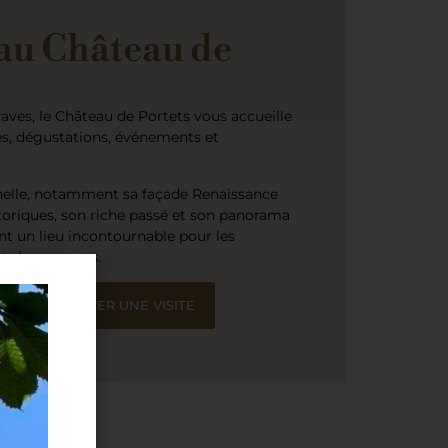
au Château de
aves, le Château de Portets vous accueille
tes, dégustations, événements et
nelle, notamment sa façade Renaissance
oriques, son riche passé et son panorama
nt un lieu incontournable pour les
et de paysages.
E
RÉSERVER UNE VISITE