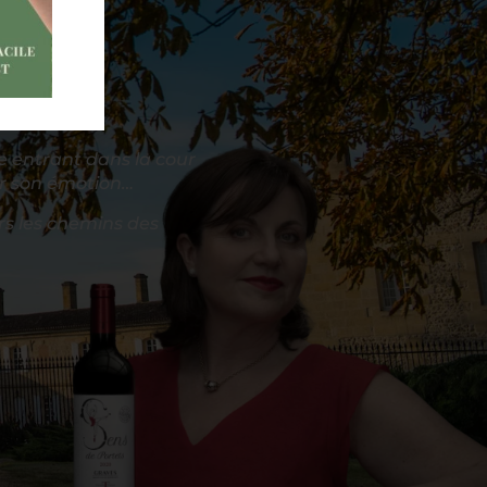
e entrant dans la cour
par son émotion…
rs les chemins des