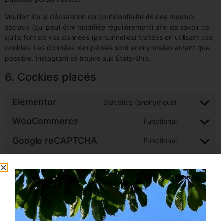
Veuillez lire la déclaration de confidentialité de ces réseaux
sociaux (qui peut être modifiée régulièrement) afin de savoir ce
qu’ils font de vos données (personnelles) traitées en utilisant ces
cookies. Les données récupérées sont anonymisées autant que
possible. Instagram se trouve aux États-Unis.
6. Cookies placés
Elementor
Statistics (anonymous)
WooCommerce
Functional
Google reCAPTCHA
Functional
WordPress
Functional
Stripe
Functional
Sourcebuster JS
Statistics
Google Analytics
Statistics