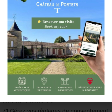
Polylang
Functional
Google Fonts
Finalité en attente d’enquête
Google Maps
Finalité en attente d’enquête
Divers
Finalité en attente d’enquête
7. Consentement
Lorsque vous visitez notre site web pour la première fois, nous
vous montrerons une fenêtre contextuelle avec une explication
sur les cookies. Dès que vous cliquez sur « Enregistrer les
préférences » vous nous autorisez à utiliser les catégories de
cookies et d’extensions que vous avez sélectionnés dans la
fenêtre contextuelle, comme décrit dans la présente politique de
cookies. Vous pouvez désactiver l’utilisation des cookies via votre
navigateur, mais veuillez noter que notre site web pourrait ne
plus fonctionner correctement.
7.1 Gérez vos réglages de consentement