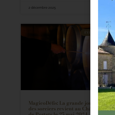
2 décembre 2025
ÉVÈNEMENTS
MagicoDéfis: La grande journée
des sorciers revient au Château
de Portets le 25 mai 2024