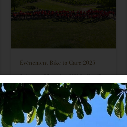
Événement Bike to Care 2025
Événement Bike to Care 2025 Du 15 au 17
Juin 2025 , l’évènement Bike To Care est
revenu à Bordeaux pour sa 4ème édition,
avec un
LIRE LA SUITE