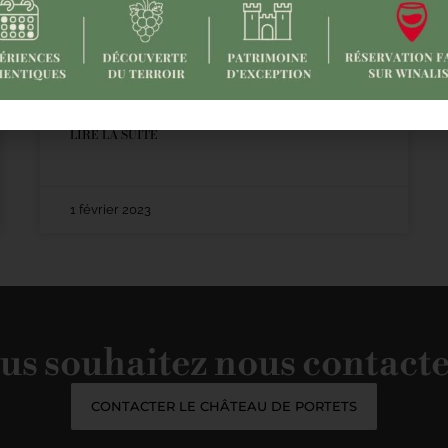
Château de Portets à Wine Paris 2023
Stand B301 Hall 3 Wine Paris & Vinexpo – Le
Rendez-vous incontournable Wine Paris &
Vinexpo 2023 auront lieu
LIRE LA SUITE
1 février 2023
us souhaitez nous contacte
CONTACTER LE CHÂTEAU DE PORTETS