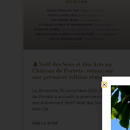
Noël des Sens et des Arts au
Château de Portets : retour sur
une première édition réussie
Le dimanche 30 novembre 2025, le Château
de Portets a accueilli la première édition de
son événement festif Noël des Sens et des
Arts. Ce
LIRE LA SUITE