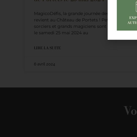
MagicoDéfis, la grande journée des sorciers
revient au Château de Portets ! Petits
sorciers et grands magiciens sont attendus
le samedi 25 mai 2024 au
LIRE LA SUITE
6 avril 2024
Vo