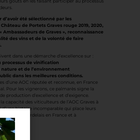
eurs goûts en les faisant participer au processus
deurs.
r d’avoir été sélectionné par les
Château de Portets Graves rouge 2019, 2020,
 « Ambassadeurs de Graves », reconnaissance
lité des vins et de la volonté de faire
.
crivent dans une démarche d’excellence sur :
 processus de vinification
la nature et de l’environnement
public dans les meilleures conditions.
ves d’une AOC réputée et reconnue, en France
al. Pour les vignerons, ce palmarès signe la
 de production d’excellence et d’exigence.
la capacité des viticulteurs de l’AOC Graves à
té d’une histoire incomparable qui place leurs
du vignoble bordelais en France et à