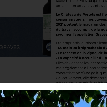
facilement les vins adaptés à l
de sélection des vins Ambassa
Le Château de Portets est fie
consommateurs : nos cuvées 
2021 portent le macaron des
du travail accompli, de la qua
rayonner l’appellation Graves
Les propriétés lauréates s’ins
•
La maîtrise irréprochable du
• Le respect de la vigne, de 
• La capacité à accueillir du 
Elles deviennent les locomoti
mais également à l’internation
concrétisation d’une politique
Collectivement, elle démontre 
pérenniser le savoir-faire héri
vins parmi les plus appréciés 
l’international.