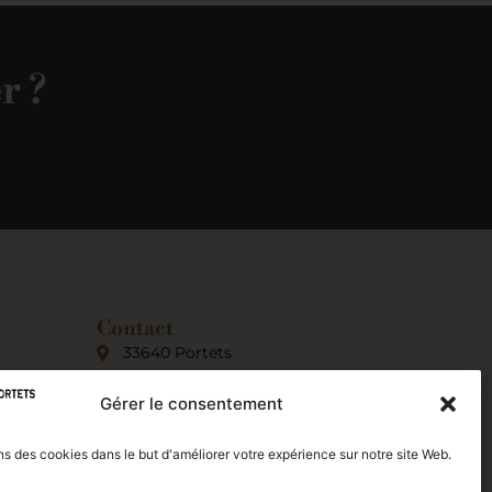
r ?
Contact
33640 Portets
05 56 67 12 30
Gérer le consentement
Pour plus d’informations,
cliquez ici.
ns des cookies dans le but d'améliorer votre expérience sur notre site Web.