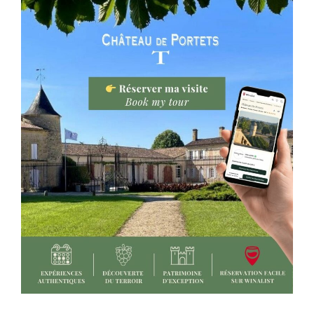
Cet événement a été un réel succès puisque nous
avons accueilli plus de 1600 personnes sur le
week-end. C’est pourquoi nous tenons à remercier
tous les participants mais aussi toutes les
personnes ayant contribué au bon déroulement
de ce festival : Blast Bordeaux, les bénévoles,
Samey Biova, Waldden, Kelly Grondin, Alan92
FoodChallenge, l’Ange et Luss, Oba Oba Food
Truck Culturel Brésilien, Le Camion du Chef,
EuskalTruck, Le Gavroche, O’Krep, Un Truck
comme ça, Food & Saisons, Buteco, L’Atelier des
Saveurs, Asian Food Truck, Al Dente, Escape Road,
Jérôme Barreau, la mairie de Portets et tous les
exposants.
This event was a real success as we welcomed
more than 1600 people during the weekend.
That is why not only we want to thank all the
participants but also all the people who did