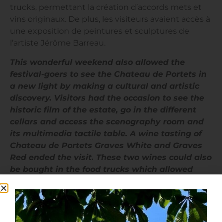
trucks, permettant la création d’accords mets et
vins originaux. De plus, les visiteurs avaient accès à
une exposition de peintures et sculptures de
l’artiste Jérôme Barreau.
This wonderful weekend also allowed the
festival-goers to see the Chateau de Portets in
a new light by making a cultural and artistic
discovery. Visitors had the occasion to see the
historic film of the estate, go in the different
cellars and access the scenography room and
its multimedia tactile table. A wine tasting of
Chateau de Portets Graves White and Graves
Red ended the visit. These two wines could also
be bought in the food trucks which allowed
original food and wine pairings. Moreover,
visitors had access to a painting and sculpture
exhibition of Jerome Barreau.