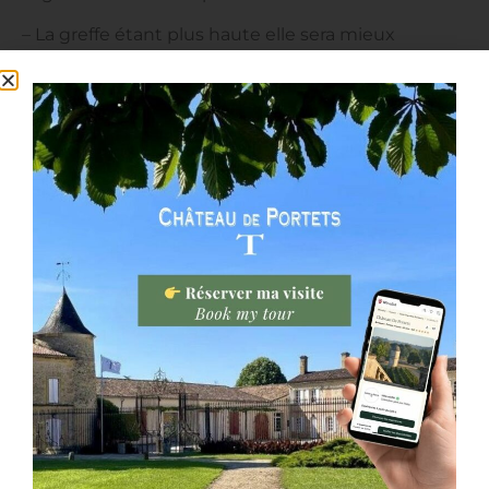
– La greffe étant plus haute elle sera mieux
protégée des maladies qui arrivent par le sol.
– Lors des travaux de sols, la greffe risquera moins
d’être abîmée par les charrues qui retournent la
terre.
– Permet une protection des feuilles contre les
animaux (lapins…)
– Le risque d’affranchissement est supprimé.
Les bourgeons ne se forment que sur le pied franc
(Merlots, Cabernets…) et pas sur le porte greffe
américain. Si la greffe est basse, les bourgeons se
forment à proximité du sol et risquent de se
transformer en racines. Le pied franc ne sera alors
plus protéger par le porte greffe américain.