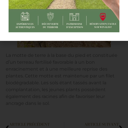
La motte de terre à la base du pied et constituée
d’un terreau fertilisé favorable à un bon
enracinement et à une meilleure reprise des
plantes. Cette motte est maintenue par un filet
biodégradable. Les sols étant tassés avant la
complantation, les jeunes plants possèdent
également des racines afin de favoriser leur
ancrage dans le sol.
ARTICLE PRÉCÉDENT
ARTICLE SUIVANT