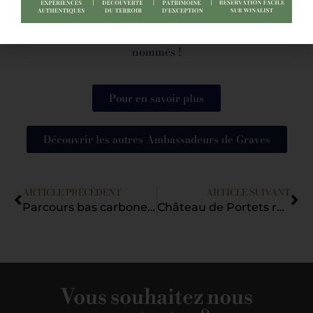
encadrée par un institut d’analyse sensoriel.
Merci pour leur confiance ! Bravo et félicitations aux
nommés !
Pour en savoir plus
Découvrir les autres Ambassadeurs de Graves
ARTICLE PRÉCÉDENT
ARTICLE SUIVANT
Parcours bas carbone « Un Port sur la Vigne »
Château de Portets remporte le BEST OF WINE TOURISM 2024
Vous souhaitez nous