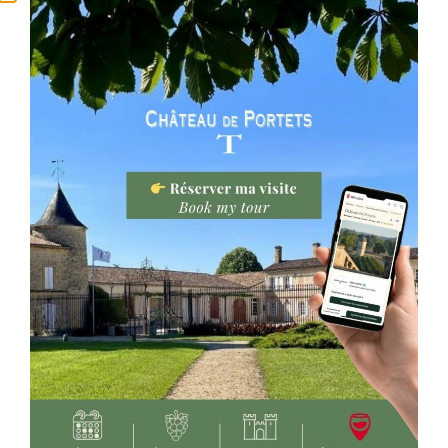
Cette distinction qui a l’ambition de valoriser des
vins témoignant du savoir-faire et de l’exigence des
vignerons de l’appellation, constitue une démarche
d’excellence unique en France
Quel sont les critères pour être
un
Ambassadeur de
Graves
?
– le respect de l’environnement.
– la qualité des vins qui sont proposés par les
châteaux.
– la maîtrise irréprochable du processus de
vinification.
– la capacité d’accueillir le public dans les
meilleures conditions.
De plus, ces
vins sont sélectionnés par et pour les
amateurs
au travers une dégustation réalisée par
des panels d’une centaine de consommateurs et