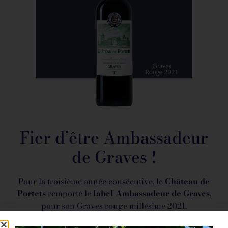
Fier d’être Ambassadeur
de Graves !
Pour la troisième année consécutive, le
Château de
Portets
remporte le
label Ambassadeur de Graves
,
pour son Graves rouge millésime 2021.